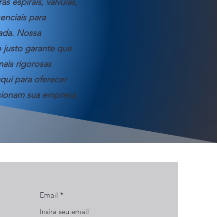
s espirais, válvulas,
enciais para
sada. Nossa
 justo garante que
ais rigorosas
qui para oferecer
lsionam sua empresa.
Email