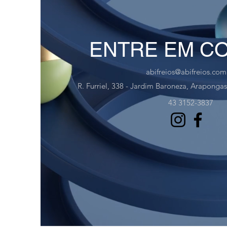
ENTRE EM C
abifreios@abifreios.com
R. Furriel, 338 - Jardim Baroneza, Arapongas
43 3152-3837