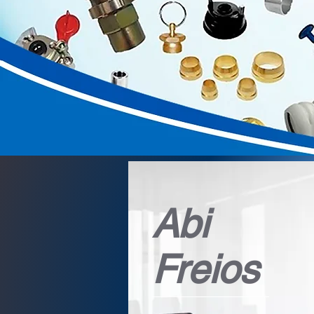
Abi
Freios